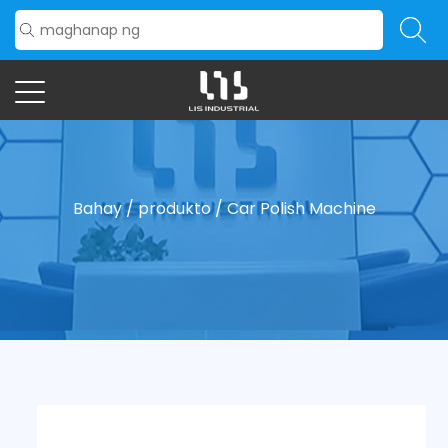
Bahay
/
produkto
/
Car Polish Machine