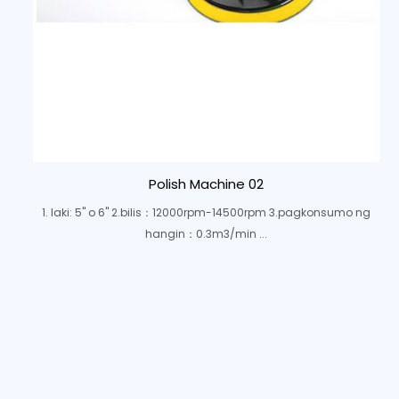
Polish Machine 02
1. laki: 5" o 6" 2.bilis：12000rpm-14500rpm 3.pagkonsumo ng
hangin：0.3m3/min ...