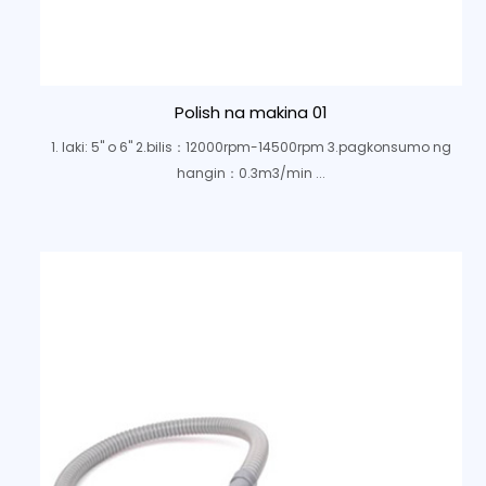
Polish na makina 01
1. laki: 5" o 6" 2.bilis：12000rpm-14500rpm 3.pagkonsumo ng
hangin：0.3m3/min ...