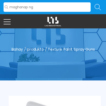
Bahay
/
produkto
/
Texture Paint Spray Guns