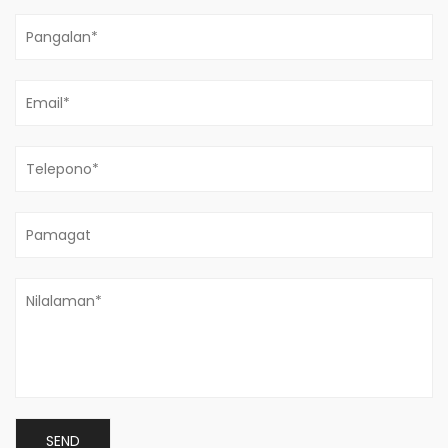
Ano ang Spray Gun?
Jul 30, 2026
Ano ang a Spray Gun Ang spray gun ay isang handheld tool
na nag-atomize ng pintura, coating, o finishing material sa