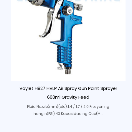
Voylet H827 HVLP Air Spray Gun Paint Sprayer
600ml Gravity Feed
Fluid Nozzle(mm)(etc):1.4 / 1.7 / 2.0 Presyon ng
hangin(PSI):43 Kapasidad ng Cup(M...