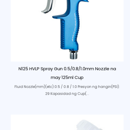
N125 HVLP Spray Gun 0.5/0.8/1.0mm Nozzle na
may 125ml Cup
Fluid Nozzle(mm)(etc):0.5 / 0.8 / 1.0 Presyon ng hangin(PSI):
29 Kapasidad ng Cup(...