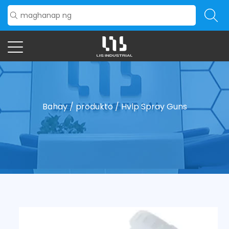
Bahay
/
produkto
/
Hvlp Spray Guns