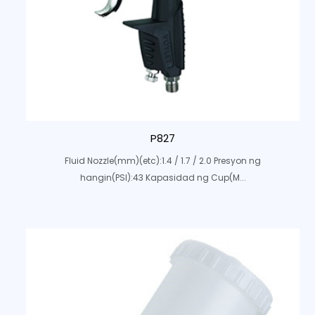
P827
Fluid Nozzle(mm)(etc):1.4 / 1.7 / 2.0 Presyon ng
hangin(PSI):43 Kapasidad ng Cup(M...