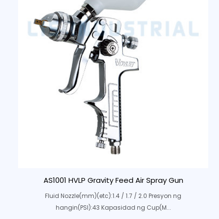
AS1001 HVLP Gravity Feed Air Spray Gun
Fluid Nozzle(mm)(etc):1.4 / 1.7 / 2.0 Presyon ng
hangin(PSI):43 Kapasidad ng Cup(M...