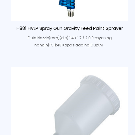
H881 HVLP Spray Gun Gravity Feed Paint Sprayer
Fluid Nozzle(mm)(etc):1.4 / 1.7 / 2.0 Presyon ng
hangin(PSI):43 Kapasidad ng Cup(M...