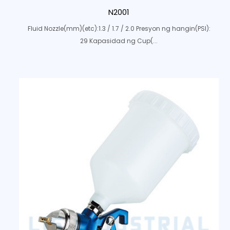
N2001
Fluid Nozzle(mm)(etc):1.3 / 1.7 / 2.0 Presyon ng hangin(PSI):
29 Kapasidad ng Cup(...