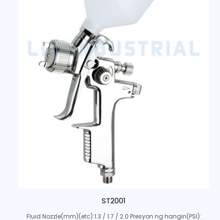
ST2001
Fluid Nozzle(mm)(etc):1.3 / 1.7 / 2.0 Presyon ng hangin(PSI):